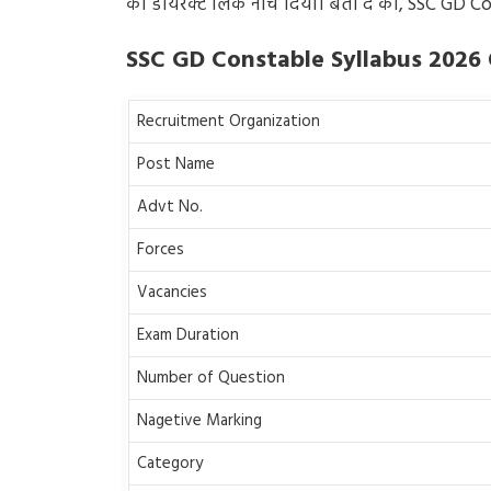
का डायरेक्ट लिंक नीचे दिया। बता दे की, SSC GD Co
SSC GD Constable Syllabus 2026
Recruitment Organization
Post Name
Advt No.
Forces
Vacancies
Exam Duration
Number of Question
Nagetive Marking
Category