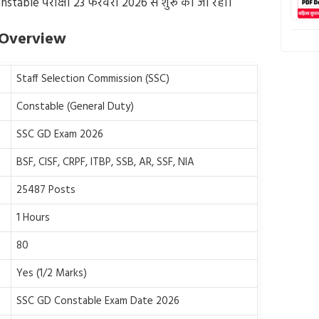
nstable परीक्षा 23 फरवरी 2026 से शुरू की जा रही।
 Overview
Staff Selection Commission (SSC)
Constable (General Duty)
SSC GD Exam 2026
BSF, CISF, CRPF, ITBP, SSB, AR, SSF, NIA
25487 Posts
1 Hours
80
Yes (1/2 Marks)
SSC GD Constable Exam Date 2026