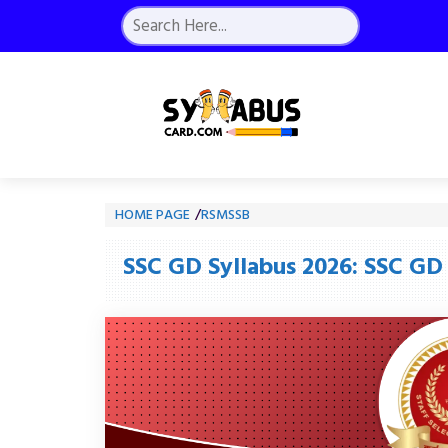
Skip
Search
to
content
HOME PAGE
/
RSMSSB
SSC GD Syllabus 2026: SSC GD कां